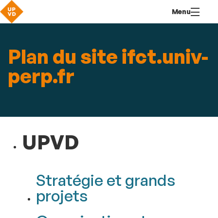
Aller
Navigation
Accès
Connexion
Menu
au
directs
contenu
Plan du site ifct.univ-
perp.fr
UPVD
Stratégie et grands
projets