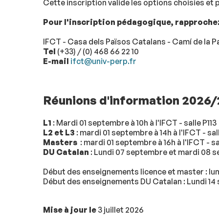
Cette inscription valide les options choisies et 
Pour l'inscription pédagogique, rapprochez 
IFCT - Casa dels Països Catalans - Camí de la 
Tel
(+33) / (0) 468 66 22 10
E-mail
ifct@univ-perp.fr
Réunions d'information 2026
L1
: Mardi 01 septembre à 10h à l'IFCT - salle P113
L2 et L3
: mardi 01 septembre à 14h à l'IFCT - sal
Masters
: mardi 01 septembre à 16h à l'IFCT - sa
DU Catalan
: Lundi 07 septembre et mardi 08 se
Début des enseignements licence et master : lu
Début des enseignements DU Catalan : Lundi 14 
Mise à jour le
3 juillet 2026