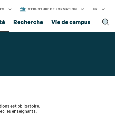
CES
STRUCTURE DE FORMATION
FR
té
Recherche
Vie de campus
RECH
tions est obligatoire.
vec les enseignants.