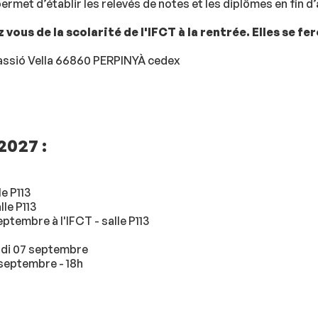
permet d’établir les relevés de notes et les diplômes en fin d
vous de la scolarité de l'IFCT à la rentrée. Elles se f
Passió Vella 66860 PERPINYÀ cedex
/2027
:
le P113
lle P113
ptembre à l'IFCT - salle P113
ndi 07 septembre
septembre - 18h