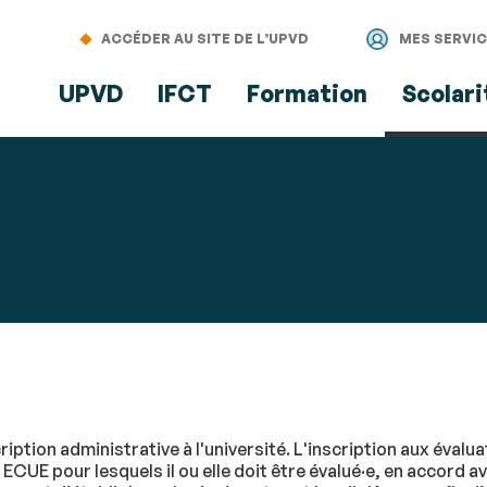
Aller
Navigation
Accès
Connexion
au
directs
ACCÉDER AU SITE DE L’UPVD
MES SERVI
contenu
UPVD
IFCT
Formation
Scolari
iption administrative à l'université. L'inscription aux évalua
 ECUE pour lesquels il ou elle doit être évalué·e, en accord a