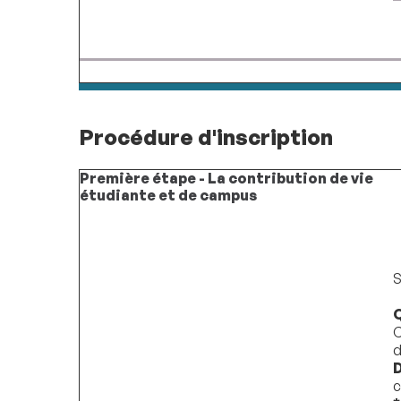
Procédure d'inscription
Première étape - La contribution de vie
étudiante et de campus
S
Q
C
d
D
c