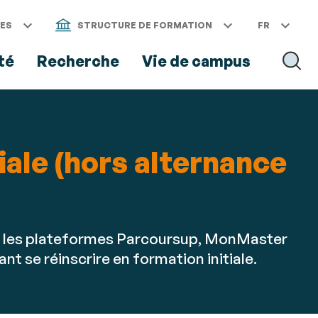
CES
STRUCTURE DE FORMATION
FR
té
Recherche
Vie de campus
RECH
tiale (hors alternance
via les plateformes Parcoursup, MonMaster
nt se réinscrire en formation initiale.