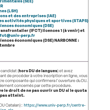
rimentales (SEE)
nR
nes (LSH)
ons et des entreprises (IAE)
es activités physiques et sportives (STAPS)
sciences économiques (DSE)
ansfrontalier (IFCT) licences 1 (à venir) et
ifct@univ-perp.fr
sciences économiques (DSE) NARBONNE :
eptembre
candidat (
hors DU de langues
) et avez
nt de procéder à votre inscription en ligne, vous
tre composante qui confirmera l'ouverture du DU.
lement concernés par cette procédure.
 le droit de ne pas ouvrir un DU si le quota
pas atteint.
DU Catalan) :
https://www.univ-perp.fr/centre-
ion-clc