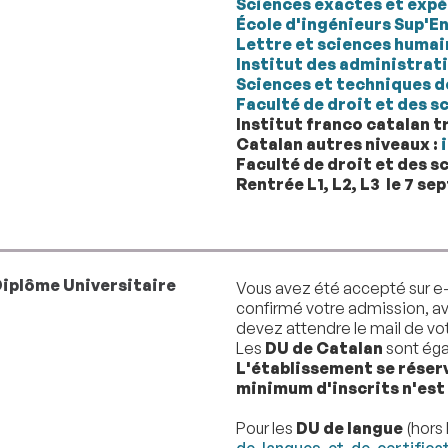
Sciences exactes et expé
École d'ingénieurs Sup'E
Lettre et sciences humai
Institut des administrati
Sciences et techniques d
Faculté de droit et des 
Institut franco catalan tr
Catalan autres niveaux :
Faculté de droit et des 
Rentrée L1, L2, L3 le 7 s
iplôme Universitaire
Vous avez été accepté sur e-
confirmé votre admission, ava
devez attendre le mail de vo
Les
DU de Catalan
sont éga
L'établissement se réserve
minimum d'inscrits n'est 
Pour les
DU de langue
(hors 
de-langues-et-de-certificat