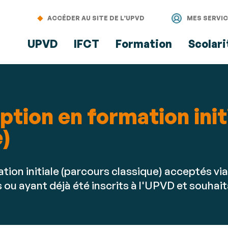
Aller
Navigation
Accès
Connexion
au
directs
ACCÉDER AU SITE DE L’UPVD
MES SERVI
contenu
UPVD
IFCT
Formation
Scolari
iption en formation ini
)
ation initiale (parcours classique) acceptés 
 ou ayant déjà été inscrits à l'UPVD et souhaita