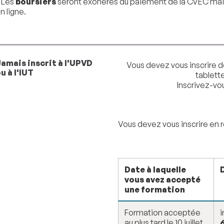
Les
boursiers
seront exonérés du paiement de la CVEC ma
n ligne.
amais inscrit à l'UPVD
Vous devez vous inscrire d
u à l'IUT
tablett
Inscrivez-vo
Vous devez vous inscrire en r
Date à laquelle
vous avez accepté
une formation
Formation acceptée
i
au plus tard le 10 juillet
6