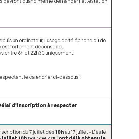
is devront quand même demander l'attestation
epuis un ordinateur, l'usage de téléphone ou de
e est fortement déconseillé.
us entre 6h et 22h30 uniquement.
espectant le calendrier ci-dessous :
Délai d'inscription à respecter
nscription du 7 juillet dès
10h
au 17 juillet - Dès le
 juillet 10h
pour ceux qui
ont déjà obtenu le