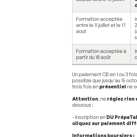
Formation acceptée
i
entre le 11 juillet et le 17
aout
(
Formation acceptée à
i
partir du 18 août
Un paiement CB en 1 ou 3 foi
possible que jusqu'au 15 oct
trois fois en
présentiel
ne s
Attention
, ne
réglez rien 
dessous :
- Inscription en
DU PrépaTa
cliquez sur paiement dif
Informations boursiers :