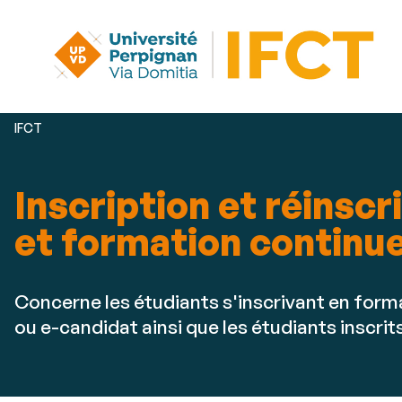
Vous
IFCT
êtes
ici :
Inscription et réinscr
et formation continue
Concerne les étudiants s'inscrivant en form
ou e-candidat ainsi que les étudiants inscrits